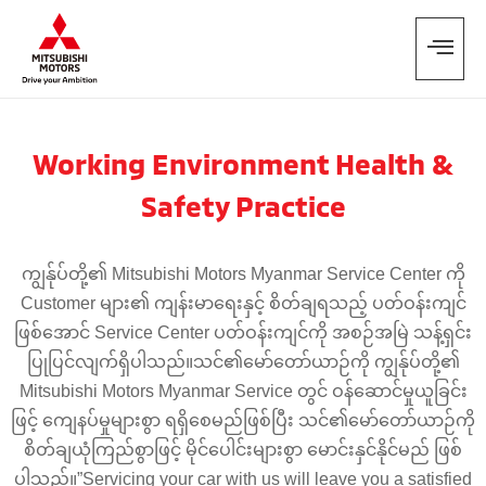
Working Environment Health &
Safety Practice
ကျွန်ုပ်တို့၏ Mitsubishi Motors Myanmar Service Center ကို
Customer များ၏ ကျန်းမာရေးနှင့် စိတ်ချရသည့် ပတ်ဝန်းကျင်
ဖြစ်အောင် Service Center ပတ်ဝန်းကျင်ကို အစဉ်အမြဲ သန့်ရှင်း
ပြုပြင်လျက်ရှိပါသည်။သင်၏မော်တော်ယာဉ်ကို ကျွန်ုပ်တို့၏
Mitsubishi Motors Myanmar Service တွင် ဝန်ဆောင်မှုယူခြင်း
ဖြင့် ကျေနပ်မှုများစွာ ရရှိစေမည်ဖြစ်ပြီး သင်၏မော်တော်ယာဉ်ကို
စိတ်ချယုံကြည်စွာဖြင့် မိုင်ပေါင်းများစွာ မောင်းနှင်နိုင်မည် ဖြစ်
ပါသည်။”Servicing your car with us will leave you a satisfied